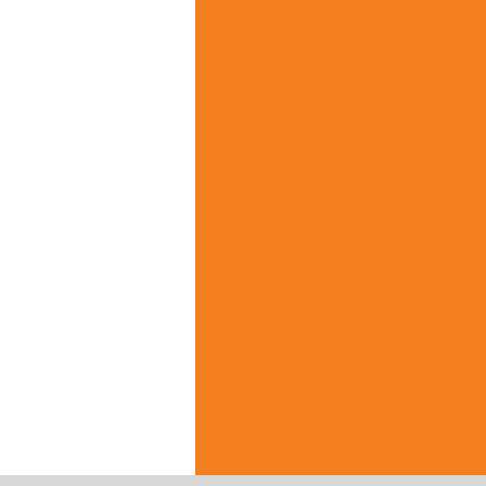
Trocadores de calor c
Trocadores de calor t
Unidades hidráuli
Válvula direcional 4 3 vias ce
Válvula direcional 
Valvula hidraulica de c
Valvula hidraulica proporcio
Válvula de retenção hi
Válvulas de controle d
Valvulas direcionais hidrau
Valvulas direcionais parker
Va
Valvulas proporcionais hidr
Valvulas proporci