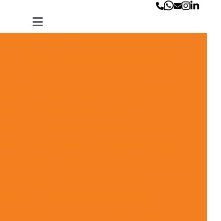
a hydac
Acumulador de bexiga parker
ana
Acumulador de membrana hidraulico
ssão
Acumulador de pressão bexiga
idráulica
Acumulador de pressão hydac
asil
Bexiga para acumulador
hidraulico
Bexiga para acumulador hydac
parker
Bexiga para acumulador de pressão
áulico rexroth
Bomba hidráulica engrenagem
alta pressão
Carrinho de filtragem
gem hydac
Carrinho filtragem de oleo
leo hidráulico
Carrinho de filtragem parker