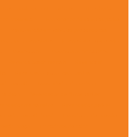
iltros donaldson distribuidores
Filtros hydac
dor pressostato
Fornecedor de valvulas parker
h
Manutenção em válvulas proporcionais
comprar pressostatos
Pressostato qual o valor
a
Pressostatos
Pressostatos hidraulicos
Revenda bosch rexroth
Revenda sil
las
Revendedor autorizado parker
ado rexroth
Revendedor donaldson
onaldson
Revendedor de filtros parker
vendedor manometro
Revendedor parker
ndedor rexroth brasil
Transdutor de pressão
ressão preço
Trocadores de calor