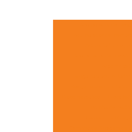
Acumulador de bexig
Acumulador de membr
Acumulador de pre
Acumulador de pressão h
Argo hytos br
Bexiga para acumulador 
Bexiga para acumulador 
Bloco hidráulico
Bloco hidr
Bomba de pistão 
Carrinho de filtra
Carrinho de filtragem de ó