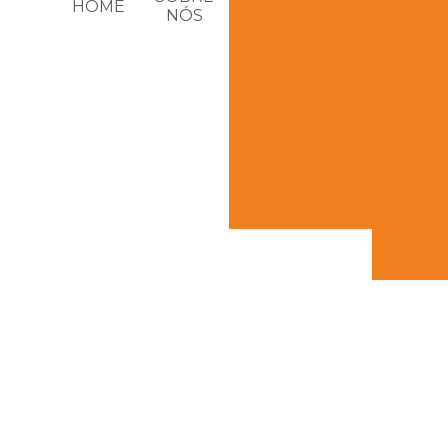
HOME
Elem
NÓS
Reforma de
Cilindros
Presso
Reforma de
Toda L
todo tipo de
Acumul
bomba
Toda L
hidráulica
Trocad
Reforma de
Ca
Unidades
Unid
Hidráulicas
Hidráu
Válv