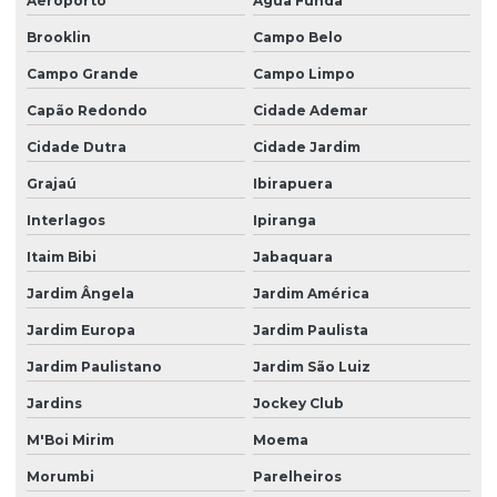
Aeroporto
Água Funda
Fornecedor de valvulas parker
Brooklin
Campo Belo
Fornecedores de rexroth
Campo Grande
Campo Limpo
Capão Redondo
Cidade Ademar
Manutenção em válvulas proporcionais
Cidade Dutra
Cidade Jardim
Monitor de partícula
Grajaú
Ibirapuera
Onde comprar pressostatos
Interlagos
Ipiranga
Pressostato qual o valor
Itaim Bibi
Jabaquara
Pressostato quanto custa
Jardim Ângela
Jardim América
Pressostatos
Jardim Europa
Jardim Paulista
Pressostatos hidraulicos
Jardim Paulistano
Jardim São Luiz
Pressostatos industriais
Jardins
Jockey Club
Revenda bosch rexroth
M'Boi Mirim
Moema
Revenda sil
Morumbi
Parelheiros