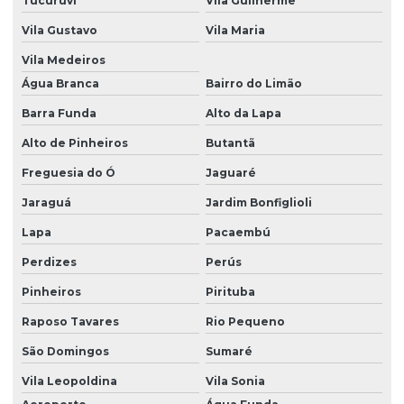
Tucuruvi
Vila Guilherme
Filtro spin on
Vila Gustavo
Vila Maria
Filtro spin on hydac
Vila Medeiros
Filtro spin on parker
Água Branca
Bairro do Limão
Filtro spin on rexroth
Barra Funda
Alto da Lapa
Filtro de sucção
Alto de Pinheiros
Butantã
Filtro de sucção hydac
Freguesia do Ó
Jaguaré
Jaraguá
Jardim Bonfiglioli
Filtro de sucção parker
Lapa
Pacaembú
Filtros donaldson
Perdizes
Perús
Filtros donaldson brasil
Pinheiros
Pirituba
Filtros donaldson distribuidores
Raposo Tavares
Rio Pequeno
Filtros hydac
São Domingos
Sumaré
Fornecedor hydac
Vila Leopoldina
Vila Sonia
Fornecedor pressostato