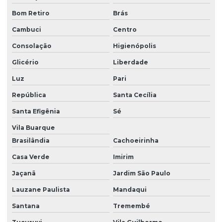
Elemento filtrante para óleo diesel
Bom Retiro
Brás
Cambuci
Centro
Elemento filtrante oleo hidraulico
Consolação
Higienópolis
Fabricantes de componentes hidráulicos
Glicério
Liberdade
Filtragem de óleo diesel
Luz
Pari
Filtro de alta pressão
República
Santa Cecília
Filtro de alta pressão parker
Santa Efigênia
Sé
Filtro hda
Vila Buarque
Filtro hda parker
Brasilândia
Cachoeirinha
Filtro newtec
Casa Verde
Imirim
Filtro off line
Jaçanã
Jardim São Paulo
Lauzane Paulista
Mandaqui
Filtro de retorno hydac
Santana
Tremembé
Filtro de retorno parker