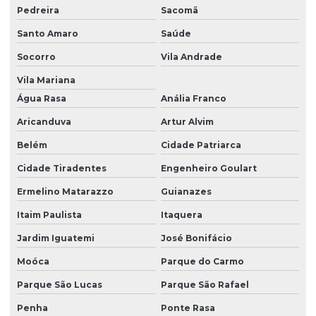
Revenda de válvulas
Pedreira
Sacomã
Santo Amaro
Saúde
Revendedor autorizado parker
Socorro
Vila Andrade
Revendedor autorizado rexroth
Vila Mariana
Revendedor donaldson
Água Rasa
Anália Franco
Revendedor filtros donaldson
Aricanduva
Artur Alvim
Revendedor de filtros parker
Belém
Cidade Patriarca
Revendedor hydac
Cidade Tiradentes
Engenheiro Goulart
Revendedor manometro
Ermelino Matarazzo
Guianazes
Revendedor parker
Itaim Paulista
Itaquera
Revendedor rexroth
Jardim Iguatemi
José Bonifácio
Moóca
Parque do Carmo
Revendedor rexroth brasil
Parque São Lucas
Parque São Rafael
Transdutor de pressão
Penha
Ponte Rasa
Transdutor de pressão preço