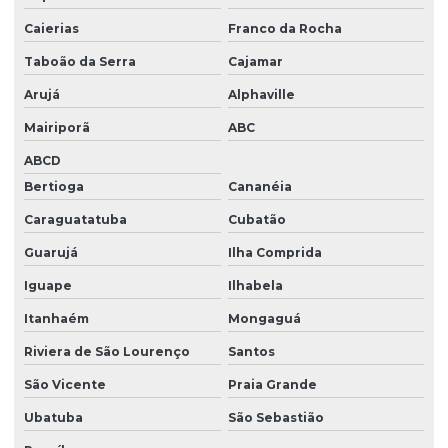
Valvula hidraulica direcional
Caierias
Franco da Rocha
Valvula hidraulica proporcional
Taboão da Serra
Cajamar
Valvula hidraulica reguladora de pressão
Arujá
Alphaville
Válvula de retenção hidraulica
Mairiporã
ABC
ABCD
Válvulas de controle direcional
Bertioga
Cananéia
Válvulas de controle de fluxo
Caraguatatuba
Cubatão
Válvulas de controle de pressão
Guarujá
Ilha Comprida
Valvulas direcionais hidraulica
Iguape
Ilhabela
Valvulas direcionais hidraulicas parker
Itanhaém
Mongaguá
Valvulas direcionais parker
Riviera de São Lourenço
Santos
Valvulas direcionais rexroth
São Vicente
Praia Grande
Válvulas proporcionais
Ubatuba
São Sebastião