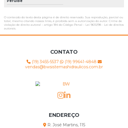
Valvulas proporcionais hidraulicas
Peruíbe
Valvulas proporcionais pneumaticas
O conteúdo do texto desta página é de direito reservado. Sua reprodução, parcial ou
Valvulas proporcionais rexroth
total, mesmo citando nossos links, é proibida sem a autorização do autor. Crime de
violação de direito autoral – artigo 184 do Código Penal –
Lei 9610/98 - Lei de direitos
autorais
.
Venda de pressostato
CONTATO
(19) 3455-5537
(19) 99641-4848
vendas@bwsistemashidraulicos.com.br
ENDEREÇO
R. José Martins, 115