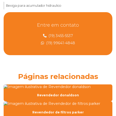
Bexiga para acumulador hidraulico
Bexiga para acumulador hydac
Entre em contato
Bexiga para acumulador parker
Bexiga para acumulador de pressão
(19) 3455-5537
(19) 99641-4848
Bloco hidráulico
Bloco hidráulico rexroth
Bomba hidráulica engrenagem
Bomba de pistão alta pressão
Páginas relacionadas
Carrinho de filtragem
Carrinho de filtragem hydac
Revendedor donaldson
Carrinho filtragem de oleo
Carrinho de filtragem de óleo hidráulico
Revendedor de filtros parker