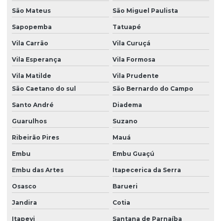
São Mateus
São Miguel Paulista
Trocadores de calor
Sapopemba
Tatuapé
Trocadores de calor compactos
Vila Carrão
Vila Curuçá
Trocadores de calor industriais
Vila Esperança
Vila Formosa
Trocadores de calor tubulares
Vila Matilde
Vila Prudente
Unidades hidráulicas industriais
São Caetano do sul
São Bernardo do Campo
Santo André
Diadema
Unidades hidráulicas parker
Guarulhos
Suzano
Válvula direcional 3 vias
Ribeirão Pires
Mauá
Válvula direcional 4 3 vias centro fechado
Embu
Embu Guaçú
Válvula direcional 4 vias 3 posições
Embu das Artes
Itapecerica da Serra
Válvula direcional hidráulica manual
Osasco
Barueri
Válvula hidraulica
Jandira
Cotia
Valvula hidraulica de contrabalanço
Itapevi
Santana de Parnaíba